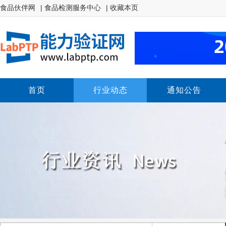
食品伙伴网
| 食品检测服务中心
| 收藏本页
首页
行业动态
通知公告