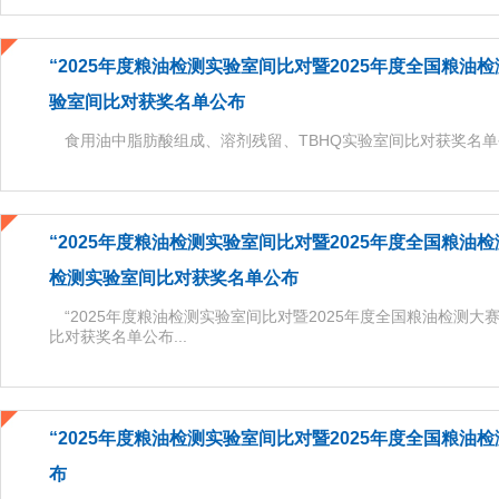
“2025年度粮油检测实验室间比对暨2025年度全国粮油
验室间比对获奖名单公布
食用油中脂肪酸组成、溶剂残留、TBHQ实验室间比对获奖名单公布
“2025年度粮油检测实验室间比对暨2025年度全国粮
检测实验室间比对获奖名单公布
“2025年度粮油检测实验室间比对暨2025年度全国粮油检测
比对获奖名单公布...
“2025年度粮油检测实验室间比对暨2025年度全国粮
布