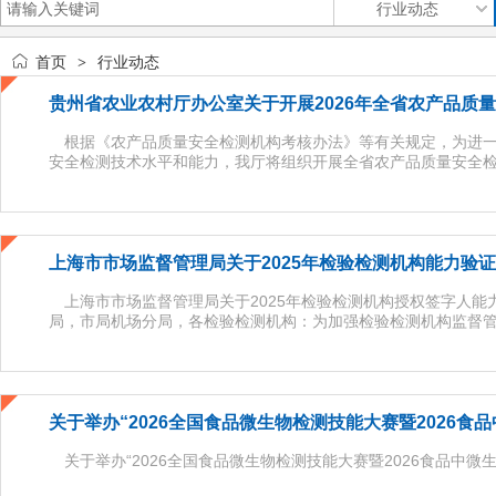
首页
行业动态
>
贵州省农业农村厅办公室关于开展2026年全省农产品质
根据《农产品质量安全检测机构考核办法》等有关规定，为进一
安全检测技术水平和能力，我厅将组织开展全省农产品质量安全检测
上海市市场监督管理局关于2025年检验检测机构能力验
上海市市场监督管理局关于2025年检验检测机构授权签字人能
局，市局机场分局，各检验检测机构：为加强检验检测机构监督管理
关于举办“2026全国食品微生物检测技能大赛暨2026
关于举办“2026全国食品微生物检测技能大赛暨2026食品中微生