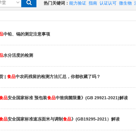
热门关键词：
能力验证
指南
认证认可
微生物
品
中铅、镉的测定注意事项
品
水分活度的检测
货 |
食品
中农药残留的检测方法汇总，你都收藏了吗？
食品
安全国家标准 预包装
食品
中致病菌限量》(GB 29921-2021)解读
食品
安全国家标准速冻面米与调制
食品
》(GB19295-2021）解读