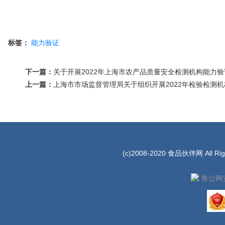
标签：
能力验证
下一篇：
关于开展2022年上海市农产品质量安全检测机构能力
上一篇：
上海市市场监督管理局关于组织开展2022年检验检测
(c)2008-2020 食品伙伴网 All Rig
鲁公网安