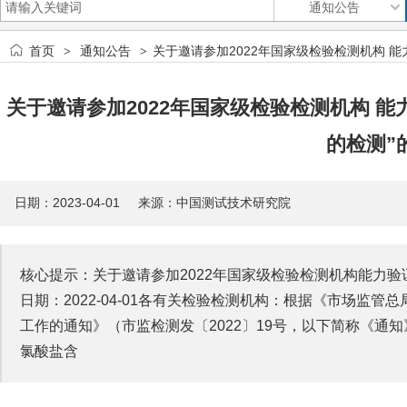
首页
通知公告
关于邀请参加2022年国家级检验检测机构 能
>
>
关于邀请参加2022年国家级检验检测机构 能
的检测”
日期：2023-04-01 来源：中国测试技术研究院
核心提示：关于邀请参加2022年国家级检验检测机构能力
日期：2022-04-01各有关检验检测机构：根据《市场监管
工作的通知》（市监检测发〔2022〕19号，以下简称《通
氯酸盐含