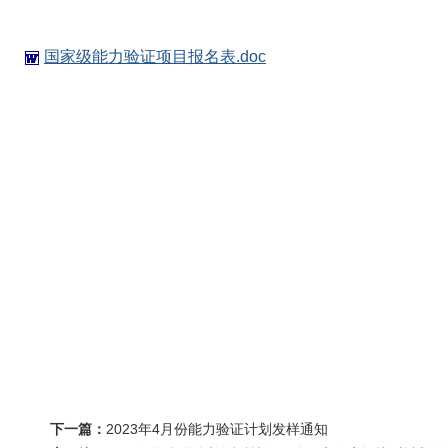
国家级能力验证项目报名表.doc
下一篇：
2023年4月份能力验证计划发样通知