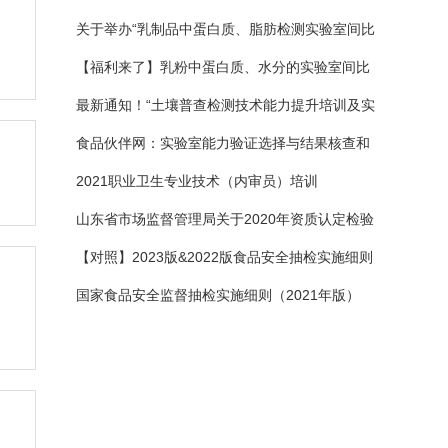
班 开始报名啦
关于举办“乳制品中蛋白质、脂肪检测实验室间比
对暨全国第一届乳制品检测大赛”的通知
【福利来了】乳粉中蛋白质、水分的实验室间比
对（转发免费）
最新通知！“土壤普查检测技术能力提升培训及实
验室对标比对活动”
食品伙伴网：实验室能力验证选择与结果核查和
利用 线上培训（免费）
2021职业卫生专业技术（内审员）培训
山东省市场监督管理局关于2020年资质认定检验
检测机构能力验证结果（一次能力验证）的通知
【对照】2023版&2022版食品安全抽检实施细则
检验项目变化汇总分析！
国家食品安全监督抽检实施细则（2021年版）