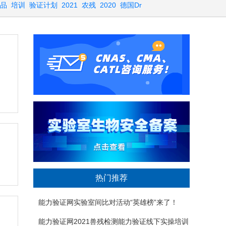
品
培训
验证计划
2021
农残
2020
德国Dr
热门推荐
能力验证网实验室间比对活动“英雄榜”来了！
（持续更新中）
能力验证网2021兽残检测能力验证线下实操培训