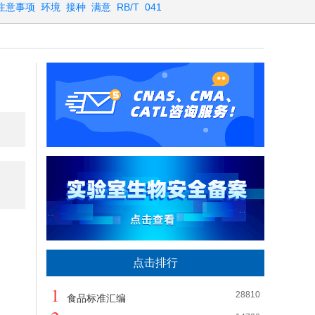
注意事项
环境
接种
满意
RB/T
041
点击排行
1
28810
食品标准汇编