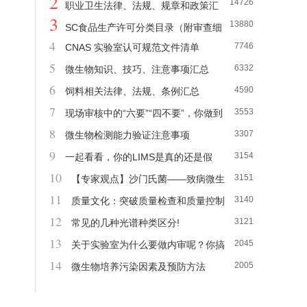
2
14726
职业卫生法律、法规、规章和政策汇
3
13880
总（2022.1.8日更新）
SC食品生产许可分类目录（附审查细
4
7746
CNAS 实验室认可规范文件清单
则）
5
6332
微生物知识、技巧、注意事项汇总
6
4590
饲料相关法律、法规、条例汇总
7
3553
现场审核中的“六要”“四不要”，你做到
8
3307
了吗？
微生物检测能力验证注意事项
9
3154
一起看看，你的LIMS是真的还是假
10
3151
的！
【专家观点】沙门氏菌——致病微生
11
3140
物需重点防范
质量文化：突破质量检查和质量控制
12
3121
常见的几种光谱种类区分!
13
2045
关于实验室为什么要做内审呢？你搞
14
2005
明白了吗？
微生物培养污染因素及预防方法