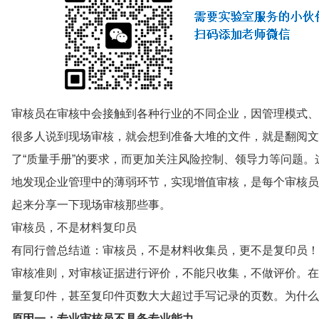
审核员在审核中会接触到各种行业的不同企业，因管理模式、
很多人说到现场审核，就会想到准备大堆的文件，就是翻阅文件，查
了“质量手册”的要求，而更加关注风险控制、领导力等问题
地发现企业管理中的薄弱环节，实现增值审核，是每个审核员
起来分享一下现场审核那些事。
审核员，不是材料复印员
有同行曾总结道：审核员，不是材料收集员，更不是复印员！
审核准则，对审核证据进行评价，不能只收集，不做评价。在
量复印件，甚至复印件页数大大超过手写记录的页数。为什么
原因一：专业审核员不具备专业能力