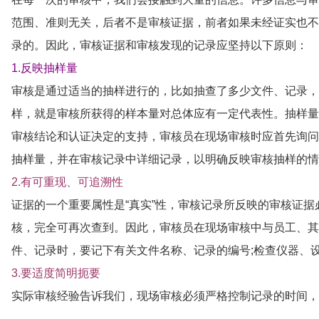
范围、准则无关，后者不是审核证据，前者如果未经证实也不
录的。因此，审核证据和审核发现的记录应坚持以下原则：
1.反映抽样量
审核是通过适当的抽样进行的，比如抽查了多少文件、记录，
样，就是审核所获得的样本量对总体应有一定代表性。抽样量
审核结论和认证决定的支持，审核员在现场审核时应首先询问
抽样量，并在审核记录中详细记录，以明确反映审核抽样的情
2.有可重现、可追溯性
证据的一个重要属性是“真实”性，审核记录所反映的审核证
核，完全可再次查到。因此，审核员在现场审核中与员工、其
件、记录时，要记下有关文件名称、记录的编号;检查仪器、
3.要适度简明扼要
实际审核经验告诉我们，现场审核必须严格控制记录的时间，