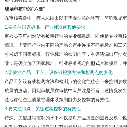
现场审核中的“六要”
在审核实践中，有人总结出以下需要注意的环节，简称现场审核
1.要关注国家标准、行业标准或其他要求
审核员不可能对所有被审行业的专业都熟悉，即使是专业审核
情况，毕竟同行业内不同的产品会产生许多不同的标准和工艺
分考虑了国家标准、行业标准的检测内容，有否遗漏出厂批次
致；是否实施了国家标准、行业标准规定的型式实验项目，并
2.要关注产品、工艺、设备或检测方法和检测点的变化
产品工艺设备或检测方法和检测点的变化往往会带来控制参数
质量的波动。因此审核员在审核中应关注是否有上述情况发生
楚地评估企业质量管理体系策划能力及控制的有效性。
3.要关注特殊、关键过程控制的有效性
特殊、关键过程控制的水平不仅是对产品质量的重要反映，也
过程应充分关注：特殊过程有否被识别，或未按特殊过程控制