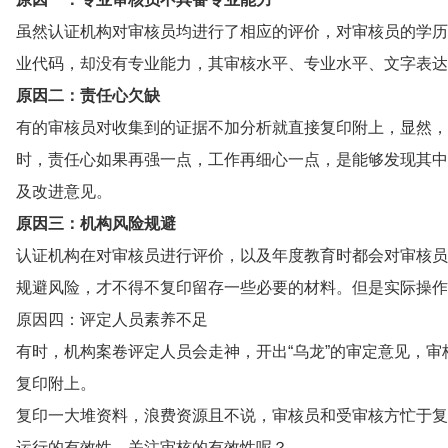
虽然认证机构对审核员均进行了相应的评价，对审核员的学历
业代码，却没有专业能力，其审核水平、专业水平、文字表达
原因二：责任心欠缺
有的审核员对收集到的证据不加分析就直接复印附上，显然，
时，责任心如果再强一点，工作再细心一点，是能够发现其中
及改进意见。
原因三：机构风险规避
认证机构在对审核员进行评价，以及年度教育时都会对审核员
规避风险，才不得不复印留存一些必要的材料。但是实际操作
原因四：评定人员素养不足
有时，机构案卷评定人员会走神，开出“乌龙”的审定意见，
复印附上。
复印一大堆资料，浪费资源且不说，审核员和受审核方忙于复
运行的有效性，关注审核的有效性呢？