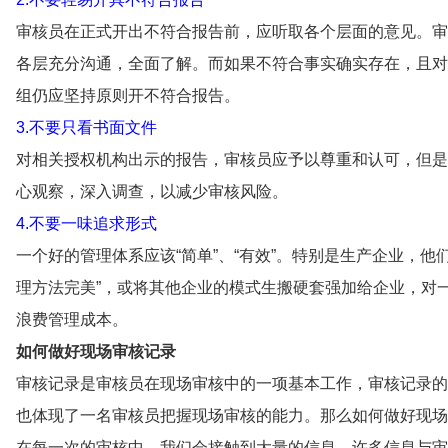
审核员在正式开出不符合报告前，应听取各个层面的意见。审
各层充分沟通，全面了解。而如果不符合事实确实存在，且对
组仍应坚持原则开不符合报告。
3.不要只看书面文件
对相关授权机构出示的报告，审核员应予以尊重和认可，但是
心观察，深入调查，以减少审核风险。
4.不要一味追求形式
一个好的管理体系应该“简单”、“有效”。特别是生产企业，
理方法完美”，或将其他企业的模式生搬硬套强加给企业，对
浪费管理成本。
如何做好现场审核记录
审核记录是审核员在现场审核中的一项基本工作，审核记录的
也体现了一名审核员把握现场审核的能力。那么如何做好现场
在每一次的审核中，我们会接触到大量的信息。许多信息与审