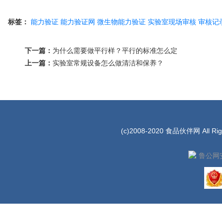
标签：
能力验证
能力验证网
微生物能力验证
实验室现场审核
审核记
下一篇：
为什么需要做平行样？平行的标准怎么定
上一篇：
实验室常规设备怎么做清洁和保养？
(c)2008-2020 食品伙伴网 All Rig
鲁公网安