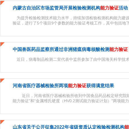
内蒙古自治区市场监管局开展检验检测机构
能力验证
活动
为提升检验检测技术能力水平，持续加强检验检测机构能力建设，
验证，进行了5个项目9个参数的能力验证考核工作，其中包括地下
中国兽医药品监察所通过非洲猪瘟病毒核酸检测
能力验证
近日，病毒制品检测二室代表中监所参加了由中国海关科学技术研究
河南省医疗器械检验所两项
能力验证
获得满意结果
近日，河南省医疗器械检验所收到中国食品药品检定研究院能
能力验证”和“金属维氏硬度（HV0.2测试能力验证计划）”两项能力验
山东省关于公开征集2022年省级资质认定检验检测机构
能