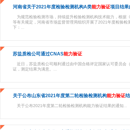
河南省关于2021年度检验检测机构A类
能力验证
项目结果
为规范检验检测市场，持续提升检验检测机构技术能力，根据《
等有关规定，河南省市场监督管理局组织开展了2021年度检验
下：...
苏盐质检公司通过CNAS
能力验证
近日，苏盐质检公司顺利通过由中国合格评定国家认可委员会（C
证，测定结果为满意。...
关于公布山东省2021年度第二轮检验检测机构
能力验证
结
关于公布2021年度第二轮检验检测机构能力验证结果的通知...