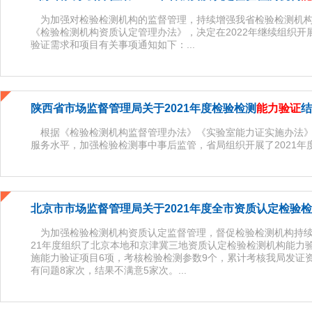
为加强对检验检测机构的监督管理，持续增强我省检验检测机构
《检验检测机构资质认定管理办法》，决定在2022年继续组织
验证需求和项目有关事项通知如下：...
陕西省市场监督管理局关于2021年度检验检测
能力验证
结
根据《检验检测机构监督管理办法》《实验室能力证实施办法》
服务水平，加强检验检测事中事后监管，省局组织开展了2021年
北京市市场监督管理局关于2021年度全市资质认定检验
为加强检验检测机构资质认定监督管理，督促检验检测机构持续
21年度组织了北京本地和京津冀三地资质认定检验检测机构能力
施能力验证项目6项，考核检验检测参数9个，累计考核我局发证资
有问题8家次，结果不满意5家次。...