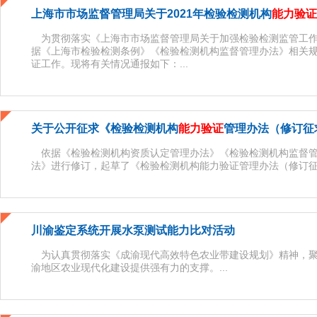
上海市市场监督管理局关于2021年检验检测机构
能力验证
为贯彻落实《上海市市场监督管理局关于加强检验检测监管工作
据《上海市检验检测条例》《检验检测机构监督管理办法》相关规
证工作。现将有关情况通报如下：...
关于公开征求《检验检测机构
能力验证
管理办法（修订征
依据《检验检测机构资质认定管理办法》《检验检测机构监督管
法》进行修订，起草了《检验检测机构能力验证管理办法（修订征求
川渝鉴定系统开展水泵测试能力比对活动
为认真贯彻落实《成渝现代高效特色农业带建设规划》精神，聚焦
渝地区农业现代化建设提供强有力的支撑。...