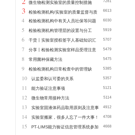
2
7281
测机构评审补充要求》官方解读
微生物检测实验室的质量控制措施
3
6613
检验检测机构/实验室的质量监督与质
4
6030
检验检测机构中有关人员社保等问题
量负责人工作职责
5
5919
汇总
检验检测机构管理层的设置与分工
6
5707
干货丨实验室授权签字人基础知识汇
7
5479
总
分享丨检验检测实验室样品受理注意
8
5475
事项
常用菌种保藏方法
9
5385
检验检测机构日常检查中的管理缺
10
5357
陷，快看看你遇到过吗？
认监委和认可委的关系
11
5121
能力验证注意事项
12
5114
微生物常用接种方法
13
4912
实验室固液体药品取用原则及注意事
14
4708
项
实验室搬家，很多人忘了一件大事！
15
4668
PT-LIMS能力验证信息管理系统参加