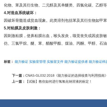
化物、苯及其衍生物、二元醇及其单醚类、四氯化碳、乙醇等
4.对造血系统破坏：
因破坏骨髓造成贫血现象。此类溶剂包括苯及其衍生物如甲苯
5.对粘膜及皮肤刺激：
因刺激粘膜，使鼻粘膜出血，喉头发炎，嗅觉丧失或因皮肤敏
仿、三氯甲烷、醚、苯、醋酸甲酯、煤油、丙酮、甲醇、石油
标签：
能力验证
实验室管理
实验室文件
能力验证提供者
能力验证样
下一篇：
CNAS-GL032:2018《能力验证的选择核查与利用指南
上一篇：
【试验】教你如何进行氢氧化钠溶液的标定！