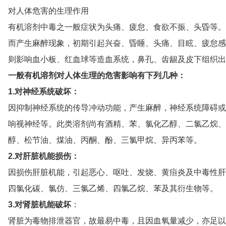
对人体危害的生理作用
有机溶剂中毒之一般症状为头痛、疲怠、食欲不振、头昏等。
而产生麻醉现象，初期引起兴奋、昏睡、头痛、目眩、疲怠感
则影响血小板、红血球等造血系统，鼻孔、齿龈及皮下组织出
一般有机溶剂对人体生理的危害影响有下列几种：
1.对神经系统破坏：
因抑制神经系统的传导冲动功能，产生麻醉，神经系统障碍或
响视神经等。此类溶剂尚有酒精、苯、氯化乙醇、二氯乙烷、
醇、松节油、煤油、丙酮、酚、三氯甲烷、异丙苯等。
2.对肝脏机能损伤：
因损伤肝脏机能，引起恶心、呕吐、发烧、黄疸炎及中毒性肝
四氯化碳、氯仿、三氯乙烯、四氯乙烷、苯及其衍生物等。
3.对肾脏机能破坏
：
肾脏为毒物排泄器官，故最易中毒，且因血氧量减少，亦足以