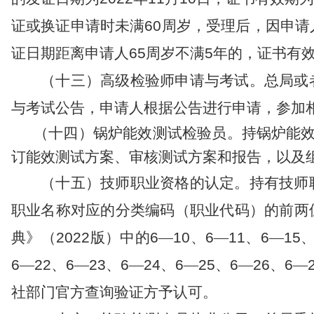
证或换证
申请时未满
60
周岁，
受理后
，
因申请
证日期距离申请人
65
周岁不满
5
年的，证书有
（十三）
高级检验
师申请与考试。
总局或
与考试公告，申请人根据公告进行申请，参加
（十
四
）
锅炉能效测试
检验员
。
持
锅炉能
订能效测试方案、审核
测试
方案和报告
，
以及
（十
五
）
技师职业资格的认定。
持有技师
职业名称对应的分类编码（职业代码）的前两
典》（
2
022
版）中的
6
—
10
、
6
—
11
、
6
—
15
6
—
22
、
6
—
23
、
6
—
24
、
6
—
25
、
6
—
26
、
6
—
社部门
官方查询验证方予认可。