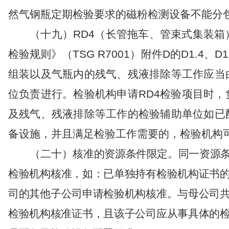
然气钢瓶定期检验要求的磁粉检测设备不能分
（十九）
RD4
（长管拖车、管束式集装箱
检验规则》（
TSG R7001
）附件
D
的
D1.4
、
D1
组装以及气瓶内的残气、残液排除等工
作应当
位负责进行。检验机构申请
RD4
检验项目时，
及残气、残液排除等工作的检验辅助单位如已
备设施，并且满足检验工作需要的，检验机构
（
二
十）
核准
的
资源
条件
限定
。
同一
资源
检验
机构
核准
，
如：已单独持有检验机构证书
司的其他子公司申请检验机构核准。
与母公司
检验机构
核准
证书
，
且
该
子公司
应从事
具体
的