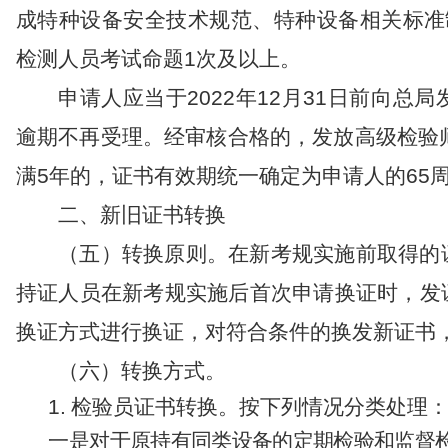
成特种设备安全技术规范、特种设备相关标准
检测人员考试命题
1
次及以上
。
申请人应当于
2022
年
12
月
31
日前向
总局
逾期不再受理。
经审核合格的，发放高级检验
满
5
年的，
证书有效期
统一确定为
申请人的
65
二、新旧证书转换
（
五
）转换
原则
。
在新考规
实施前取得
的
持证人员
在新考规实施后首次申请换证
时
，发
换证
方式
进行
换证
，
对符合条件的换发新证
书
（
六
）
转换方式
。
1
.
检验员证书转换。
按下列情况分类处理
一
是
对于
原
持有同类设备的定期检验和监督