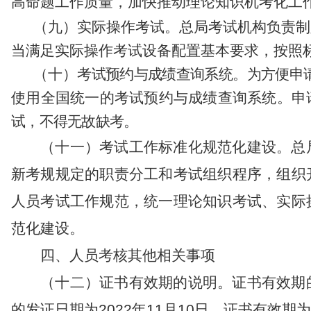
高命题工作质量
，
加快
推动
理论知识
机
考
化
工
（
九
）实际操作考试。
总局考试机构负责制
当满足实际操作考试设备配置基本要求，按照
（
十
）
考试预约
与成绩查询
系统。
为方便
申
使用全国统一的考试预约与成绩查询系统。申
试
，不得无故缺考。
（十
一
）考试工作标准化规范化建设。
总
新考规规定的职责分工和考试组织程序，组织
人员考试工作规范，统一理论知识考试、实际
范化建设。
四、
人员考核
其他相关事项
（十
二
）
证书有效期的说明
。
证书有效期
的发证日期为
2022
年
11
月
10
日，证书有效期为