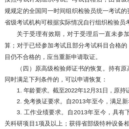
规规定的全国同一时间组织检验员统一考试的
省
级考试机构
可
根据实际情况自行组织检验员
关于受理有效期
，对于受理后一直未参
算；对于已经参加考试且部分考试科目合格的
目仍不合格的，应当重新申请取证。
（
四
）原
高级检验
师证书的恢复。
持有
原
同时满足下列条件的，可以申请恢复：
1.
年龄要求。
截
至
2022
年
1
2
月
31
日，
原持
2.
免考换证
要求。
自
2013
年至今，满足新
3.
工作业绩
要求。
自
2013
年至今，具有
关科研项目
1
项及以上
；
获得省部级特种设备