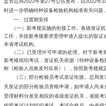
监管总局
2022
年第
27
号公告发布，自
2022
年
1
时
进一步明确特种设备检验机构核准有关问题
一、过渡期安排
（一）新
考规实施
的衔接
工作。
各级发证机
工作，
并
按新考规
要求
受理
申请人
提
出
的
取证
本省考试机构
。
（二）已受理许可申请的处理。
对于
新考
新考规组织考试
，
发证机关依据《特种设备检
称《检验人员换发对应表》），按照新考规规
（
三
）部分检验员考试发证衔接。
总局发
关发证
的部分检验员资格申请
，如申请人
尚未
受理材料
分发至相应的省级发证机关
，
省级考
按照考试计划组织考试。考试合格后，由省级