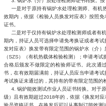
3
.
锅
炉水（介）质
处理
检测
师证书转换。
按
一是
对于
原
持有锅炉水处理检测师、有机
效期内，依据《检验人员换发对应表》按照免
证书。
二是
对于
仅
持有锅炉水处理检测师或者有
期内，
持证人员可选择申请
免考换证
或者考试
发对应表》换发
带有限定范围的
锅炉水（介）
（
SZS
）
（
有机热载体检验检测
）
；申请
考试
合格后颁发
不做限定的
检验
师
证书
。此次通
书
，在
有效期届满
前
，
持证人员应当申请
考试
考试换证未通过的
，
其持有的带有限定范围的
4
.
锅炉能效测试作业人员证书转换。
对于
级）且有效期超过
201
8
年的，依据《换发对应
验员资格证书，在换发后可以从事制订
能效测