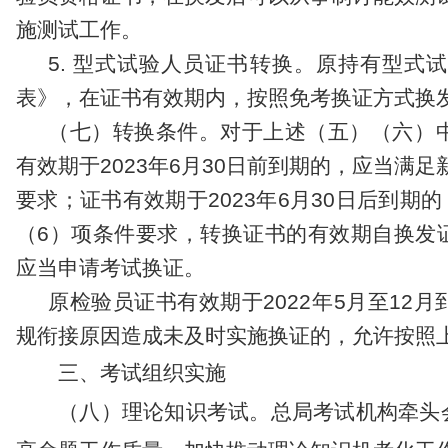
施
测试
工作。
5.
型式试验人员证书转换。
原持有型式
表》
，
在证书有效期内，按照
免考换证
方式换
（
七
）
转换条件。
对于上述（
五
）（
六
）
有效期于
2023
年
6
月
30
日前到期的，
应当满足
要求
；证书有效期于
2023
年
6
月
30
日后到期的
（
6
）
项
条件
要求
，
转换证书的有效期自
换发
应当申请考试换证。
原检验员证书有效期于
2022
年
5
月至
12
月
规衔接原因
造成未及时实施换证的，允许按照
三、考试组织实施
（
八
）
理论知识考试
。
总局考试机构
牵头