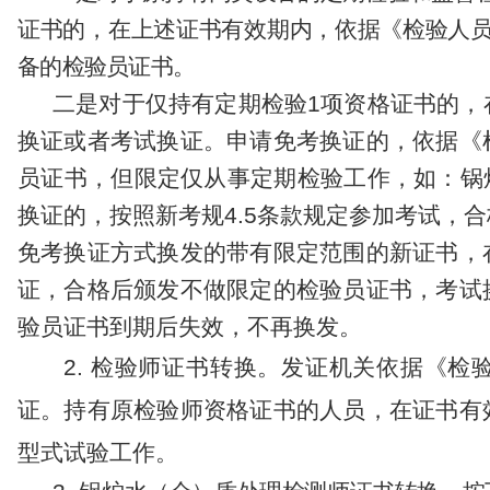
证书的，在
上述
证书有效期内，依据《检验人
备的检验员证书。
二是
对于仅持有定期检验
1
项资格证书的，
换证
或者考试换证。申请
免考换证
的，
依据《
员证书
，
但
限定仅从事定期检验工作，
如
：
锅
换证
的，按照新考规
4.5
条款规定参加考试
，合
免考换证方式
换发
的带有限定范围的
新证书
，
证，合格后颁发
不做限定的
检验员证书，
考试
验员
证书到期后失效，不再
换发
。
2
.
检验师
证书
转换
。
发证机关依据《检
证。
持有原检验师资格证书的
人员
，在证书有
型式试验工作。