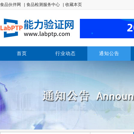
食品伙伴网
| 食品检测服务中心
| 收藏本页
首页
行业动态
通知公告