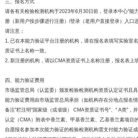
三、报名方式
请各有关检验检测机构于2023年6月30日前，登录本中心“能力验证平台”（h
册（新用户按步骤进行注册）/登录（老用户直接登录）入口
请注意：
1. 已在本能力验证平台注册的机构，请在报名表填写实验室
质证书上名称一致。
2. 新注册的机构，请以CMA资质证书上名称注册，报名表上
四、能力验证费用
市场监管总局（认监委）颁发检验检测机构资质认定证书且具
能力验证费用由市场监管总局承担（如机构存在分地点报名情
备注”栏注明“国家级（或省级） CMA资质证书号”、“ A类
认定（CMA）附表中香兰素、甲基香兰素、乙基香兰素项目
自愿报名参加本次能力验证的检验检测机构需支付能力验证成本费