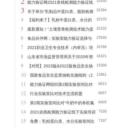
2
32530
榜”来了！（持续更新中）
能力验证网2021兽残检测能力验证线
3
32394
下实操培训班 开始报名啦
关于举办“乳制品中蛋白质、脂肪检测
4
32370
【福利来了】乳粉中蛋白质、水分的
实验室间比对暨全国第一届乳制品检测大赛”的
5
32155
实验室间比对（转发免费）
最新通知！“土壤普查检测技术能力提
通知
6
27640
升培训及实验室对标比对活动”
食品伙伴网：实验室能力验证选择与
7
16789
结果核查和利用 线上培训（免费）
2021职业卫生专业技术（内审员）培
8
16321
训
山东省市场监督管理局关于2020年资
9
15300
质认定检验检测机构能力验证结果（一次能力验
【对照】2023版&2022版食品安全抽
10
12861
证）的通知
检实施细则检验项目变化汇总分析！
国家食品安全监督抽检实施细则（2
11
8612
021年版）
能力验证网组织第2期实验室间比对
12
8457
——牛奶中农药残留检测活动报名开始了
行业实验室比对技术交流联盟
13
8405
第2期实验室间比对“牛奶中的有机氯
14
7328
农药残留”活动通知
2021农残检测能力验证线下实操培训
15
7197
班开始报名了
免费：乳粉蛋白质、水分实验室间比